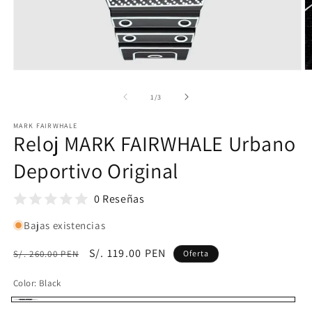
de
1
/
3
MARK FAIRWHALE
Reloj MARK FAIRWHALE Urbano
Deportivo Original
0 Reseñas
Bajas existencias
Precio
Precio
S/. 119.00 PEN
S/. 260.00 PEN
Oferta
habitual
de
Color:
Black
oferta
Black