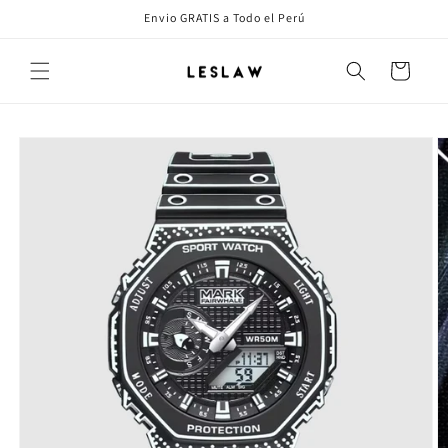
Ir
Envio GRATIS a Todo el Perú
directamente
al contenido
Carrito
Ir
directamente
a la
información
del producto