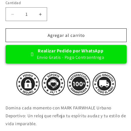
Cantidad
Cantidad
Reducir
Aumentar
cantidad
cantidad
para
para
Reloj
Reloj
Agregar al carrito
MARK
MARK
FAIRWHALE
FAIRWHALE
Realizar Pedido por WhatsApp
Urbano
Urbano
Envio Gratis - Pago Contraentrega
Deportivo
Deportivo
Original
Original
Domina cada momento con MARK FAIRWHALE Urbano
Deportivo: Un reloj que refleja tu espíritu audaz y tu estilo de
vida imparable.